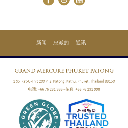
新闻
忠诚的
通讯
GRAND
MERCURE PHUKET PATONG
1 Soi Rat-U-Thit 200 Pi 2, Patong, Kathu, Phuket, Thailand 83150
电话:
+66 76 231 999
- 传真:
+66 76 231 998