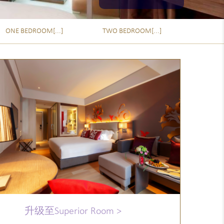
ONE BEDROOM[...]
TWO BEDROOM[...]
升级至Superior Room >