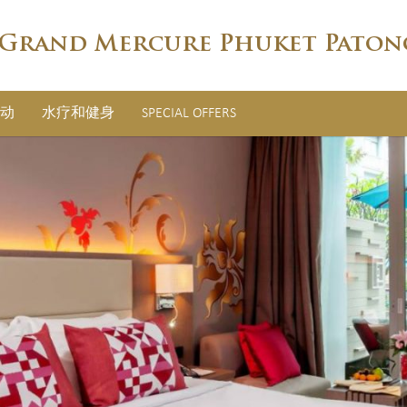
Grand Mercure Phuket Paton
动
水疗和健身
SPECIAL OFFERS