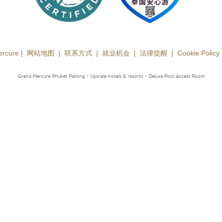
ercure |
网站地图
|
联系方式
|
就业机会
|
法律提醒
|
Cookie Policy
Grand Mercure Phuket Patong - Upscale hotels & resorts
- Deluxe Pool Access Room