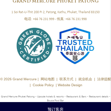
GRAND
MERCURE PHUKET PATONG
1 Soi Rat-U-Thit 200 Pi 2, Patong, Kathu, Phuket, Thailand 83150
电话:
+66 76 231 999
- 传真:
+66 76 231 998
© 2026 Grand Mercure |
网站地图
|
联系方式
|
就业机会
|
法律提醒
|
Cookie Policy
|
Website Design
Grand Mercure Phuket Patong - Upscale hotels & resorts
- Restaurant & Bars - Restaurant details -
Bouce Pool Bar
预订客房