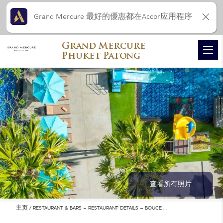
Grand Mercure 最好的優惠都在Accor应用程序
Grand Mercure
Phuket Patong
查看所有照片
主页
RESTAURANT & BARS – RESTAURANT DETAILS – BOUCE …