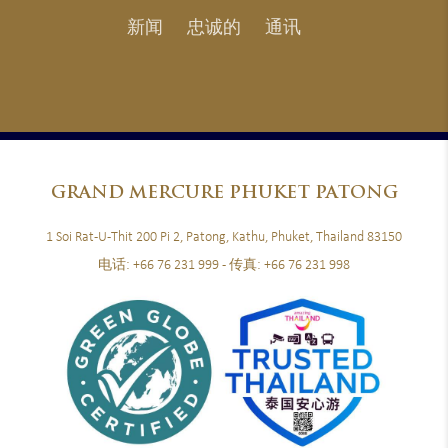
新闻
忠诚的
通讯
GRAND
MERCURE PHUKET PATONG
1 Soi Rat-U-Thit 200 Pi 2, Patong, Kathu, Phuket, Thailand 83150
电话:
+66 76 231 999
- 传真:
+66 76 231 998