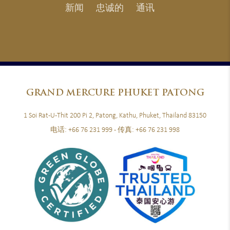
新闻
忠诚的
通讯
GRAND
MERCURE PHUKET PATONG
1 Soi Rat-U-Thit 200 Pi 2, Patong, Kathu, Phuket, Thailand 83150
电话:
+66 76 231 999
- 传真:
+66 76 231 998