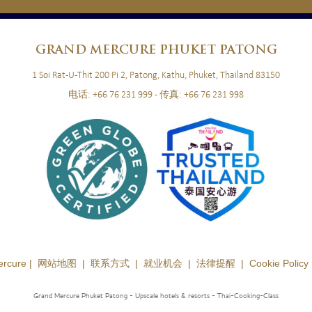
GRAND
MERCURE PHUKET PATONG
1 Soi Rat-U-Thit 200 Pi 2, Patong, Kathu, Phuket, Thailand 83150
电话:
+66 76 231 999
- 传真:
+66 76 231 998
ercure |
网站地图
|
联系方式
|
就业机会
|
法律提醒
|
Cookie Policy
Grand Mercure Phuket Patong - Upscale hotels & resorts
- Thai-Cooking-Class