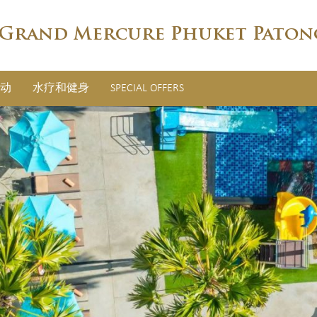
Grand Mercure Phuket Paton
动
水疗和健身
SPECIAL OFFERS