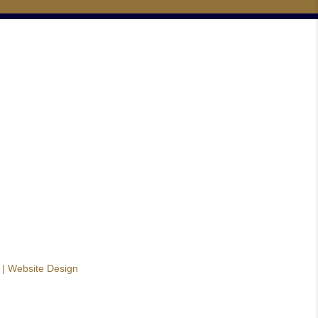
|
Website Design