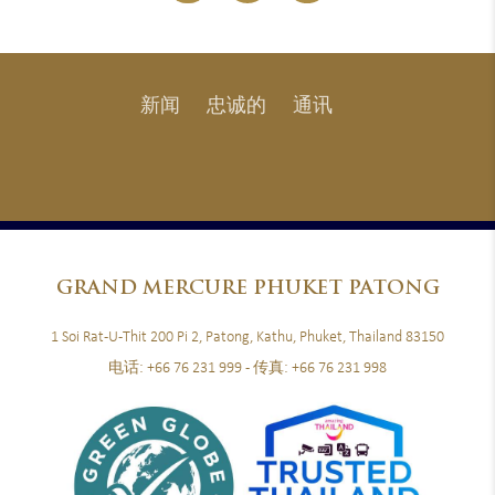
新闻
忠诚的
通讯
GRAND
MERCURE PHUKET PATONG
1 Soi Rat-U-Thit 200 Pi 2, Patong, Kathu, Phuket, Thailand 83150
电话:
+66 76 231 999
- 传真:
+66 76 231 998