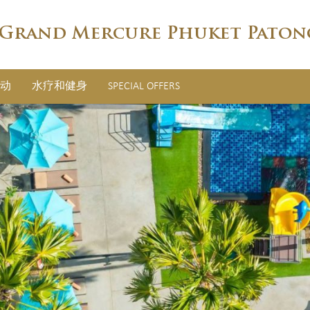
Grand Mercure Phuket Paton
动
水疗和健身
SPECIAL OFFERS