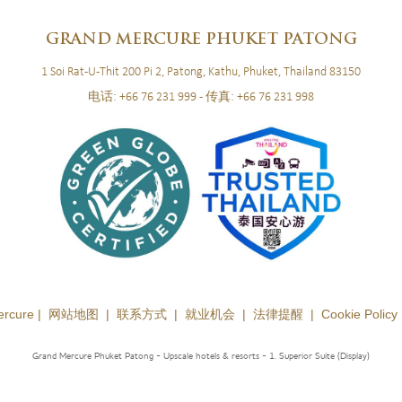
GRAND
MERCURE PHUKET PATONG
1 Soi Rat-U-Thit 200 Pi 2, Patong, Kathu, Phuket, Thailand 83150
电话:
+66 76 231 999
- 传真:
+66 76 231 998
ercure |
网站地图
|
联系方式
|
就业机会
|
法律提醒
|
Cookie Policy
Grand Mercure Phuket Patong - Upscale hotels & resorts
- 1. Superior Suite (Display)