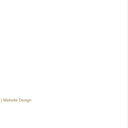
|
Website Design