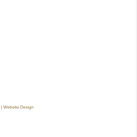
|
Website Design