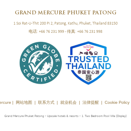
GRAND
MERCURE PHUKET PATONG
1 Soi Rat-U-Thit 200 Pi 2, Patong, Kathu, Phuket, Thailand 83150
电话:
+66 76 231 999
- 传真:
+66 76 231 998
ercure |
网站地图
|
联系方式
|
就业机会
|
法律提醒
|
Cookie Policy
Grand Mercure Phuket Patong - Upscale hotels & resorts
- 1. Two Bedroom Pool Villa (Display)