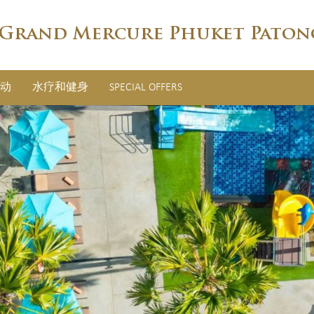
Grand Mercure Phuket Paton
动
水疗和健身
SPECIAL OFFERS