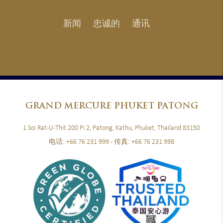
新闻
忠诚的
通讯
GRAND
MERCURE PHUKET PATONG
1 Soi Rat-U-Thit 200 Pi 2, Patong, Kathu, Phuket, Thailand 83150
电话:
+66 76 231 999
- 传真:
+66 76 231 998