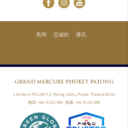
新闻
忠诚的
通讯
GRAND
MERCURE PHUKET PATONG
1 Soi Rat-U-Thit 200 Pi 2, Patong, Kathu, Phuket, Thailand 83150
电话:
+66 76 231 999
- 传真:
+66 76 231 998