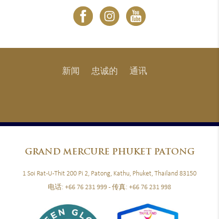
新闻
忠诚的
通讯
GRAND
MERCURE PHUKET PATONG
1 Soi Rat-U-Thit 200 Pi 2, Patong, Kathu, Phuket, Thailand 83150
电话:
+66 76 231 999
- 传真:
+66 76 231 998