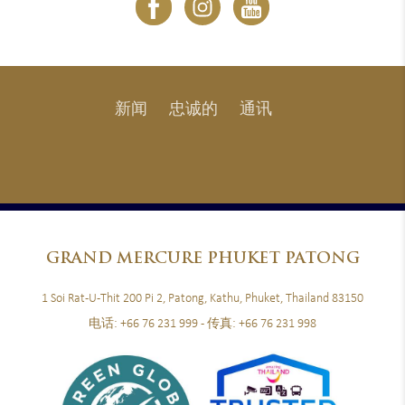
新闻
忠诚的
通讯
GRAND
MERCURE PHUKET PATONG
1 Soi Rat-U-Thit 200 Pi 2, Patong, Kathu, Phuket, Thailand 83150
电话:
+66 76 231 999
- 传真:
+66 76 231 998