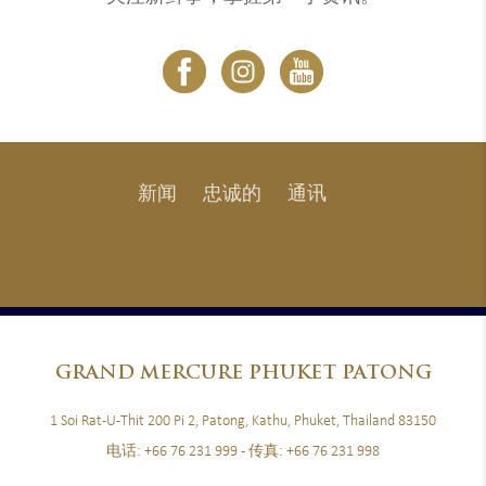
新闻
忠诚的
通讯
GRAND
MERCURE PHUKET PATONG
1 Soi Rat-U-Thit 200 Pi 2, Patong, Kathu, Phuket, Thailand 83150
电话:
+66 76 231 999
- 传真:
+66 76 231 998